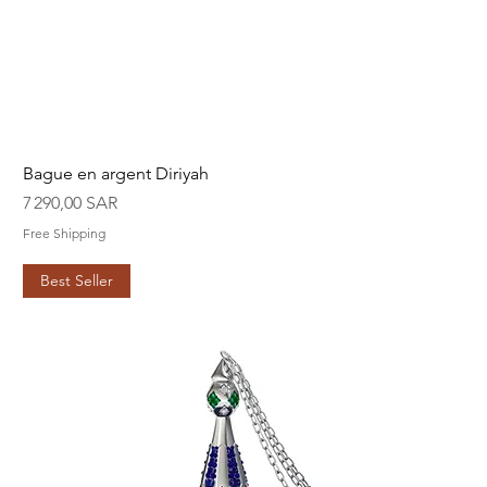
Bague en argent Diriyah
Prix
7 290,00 SAR
Free Shipping
Best Seller