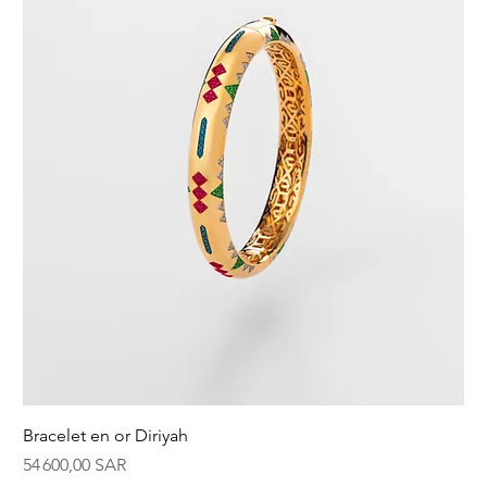
Bracelet en or Diriyah
Prix
54 600,00 SAR