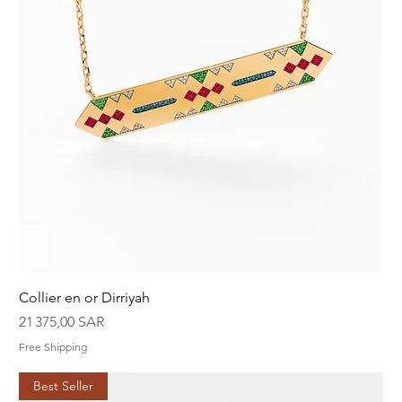
Collier en or Dirriyah
Prix
21 375,00 SAR
Free Shipping
Best Seller