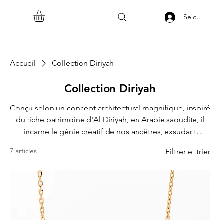
Se connect
Accueil
Collection Diriyah
Collection Diriyah
Conçu selon un concept architectural magnifique, inspiré
du riche patrimoine d'Al Diriyah, en Arabie saoudite, il
incarne le génie créatif de nos ancêtres, exsudant
l'élégance et la grandeur à l'état pur. Un témoignage
7 articles
Filtrer et trier
d'innovation et d'excellence pionnière, avec une touche
Najdi distinctive et incomparable. Une élégance qui
étonne le monde, imprégnée de l'essence de l'or, des
diamants et des pierres précieuses.