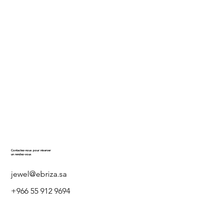
Contactez-nous pour réserver
un rendez-vous
jewel@ebriza.sa
+966 55 912 9694