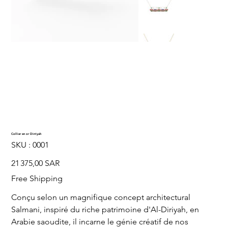
Collier en or Dirriyah
SKU
SKU :
0001
0001
Prix
21 375,00 SAR
Free Shipping
Conçu selon un magnifique concept architectural
Salmani, inspiré du riche patrimoine d'Al-Diriyah, en
Arabie saoudite, il incarne le génie créatif de nos