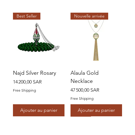
Best Seller
Nouvelle arrivée
Najd Silver Rosary
Alaula Gold
Necklace
Prix
14 200,00 SAR
Prix
47 500,00 SAR
Free Shipping
Free Shipping
Ajouter au panier
Ajouter au panier
Nouvelle arrivée
Best Seller
À venir
Best Seller
À venir
À venir