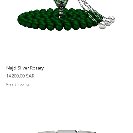
Najd Silver Rosary
Prix
14 200,00 SAR
Free Shipping