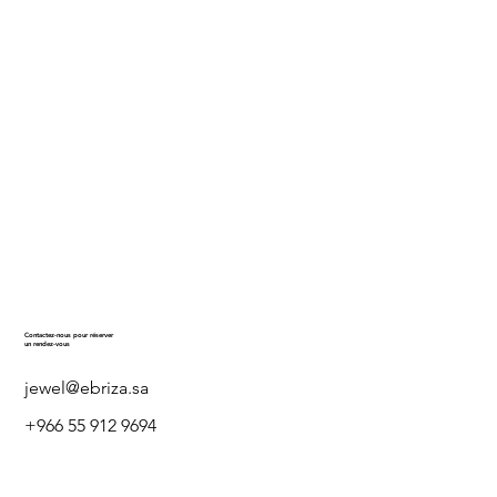
Contactez-nous pour réserver
un rendez-vous
jewel@ebriza.sa
+966 55 912 9694