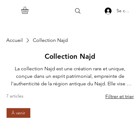
Se connect
Accueil
Collection Najd
Collection Najd
La collection Najd est une création rare et unique,
conçue dans un esprit patrimonial, empreinte de
l'authenticité de la région antique du Najd. Elle vise à
imiter le goût raffiné des individus, ornée des couleurs
7 articles
Filtrer et trier
envoûtantes de l'art « Sadu ». Elle est l'ambassadrice des
trésors du Najd dans le monde entier.
À venir