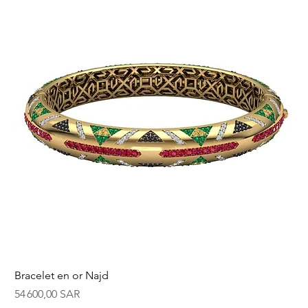
Bracelet en or Najd
Prix
54 600,00 SAR