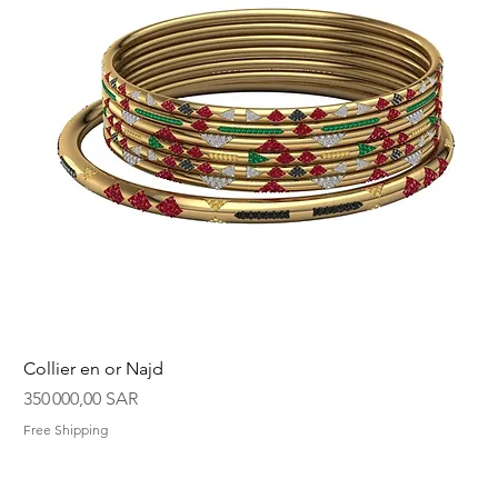
Collier en or Najd
Prix
350 000,00 SAR
Free Shipping