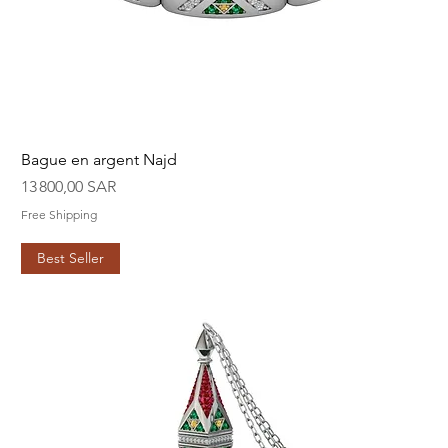
Bague en argent Najd
Prix
13 800,00 SAR
Free Shipping
Best Seller