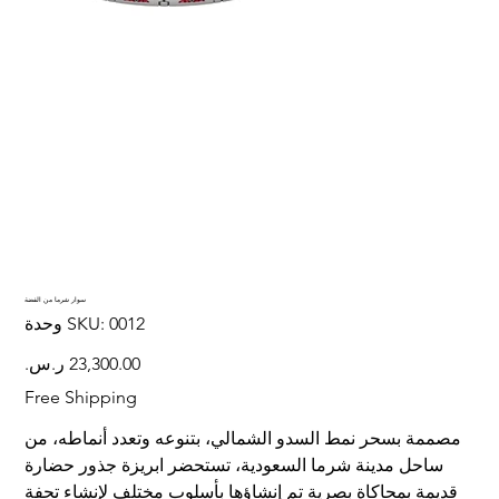
سوار شرما من الفضة
SKU
0012
وحدة SKU:
0012
السعر
Free Shipping
مصممة بسحر نمط السدو الشمالي، بتنوعه وتعدد أنماطه، من
ساحل مدينة شرما السعودية، تستحضر ابريزة جذور حضارة
قديمة بمحاكاة بصرية تم إنشاؤها بأسلوب مختلف لإنشاء تحفة